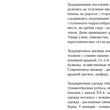
Традиционные поселения н
делились на тухумные ква
башни, на дорогах - сто
соединялись подземными 
-ступенчато-террасообраз
месте, на гребне горы - 
типов. Дома примыкают др
Улицы узкие, извилистые,
переселенческих сёл на ра
Традиционное жилище каме
этажное с узкими окнами 
земляной крышей. Со 2-й 
балконы, хозяйственные 
Современное жилище - дв
крышей (железо, шифер), 
Традиционная одежда общ
туникообразная рубаха, ш
башлык, с начала XX в.- 
одежда носилась с кожан
одежда - распашные овч
бурка. У женщин - тунико