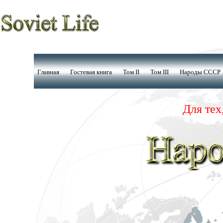
Главная
Гостевая книга
Том II
Том III
Народы СССР
Для тех