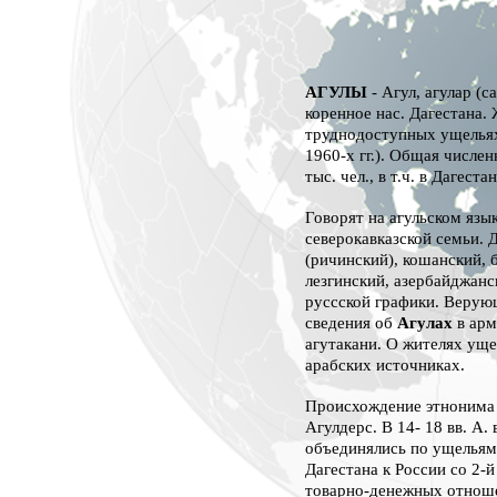
АГУЛЫ
- Агул, агулар (с
коренное нас. Дагестана. 
труднодоступных ущельях,
1960-х гг.). Общая числен
тыс. чел., в т.ч. в Дагеста
Говорят на агульском язы
северокавказской семьи. Д
(ричинский), кошанский, 
лезгинский, азербайджанс
руссской графики. Верую
сведения об
Агулах
в арм
агутакани. О жителях уще
арабских источниках.
Происхождение этноним
Агулдерс. В 14- 18 вв. А
объединялись по ущельям
Дагестана к России со 2-й
товарно-денежных отнош