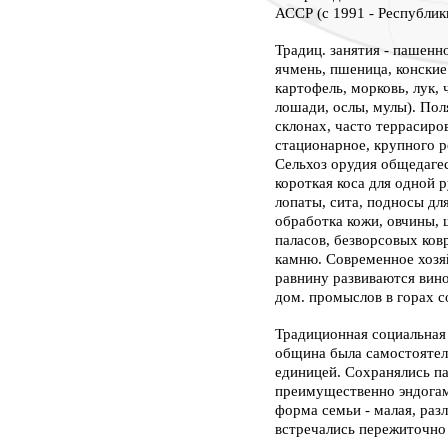
АССР (с 1991 - Республик
Традиц. занятия - пашенн
ячмень, пшеница, конские
картофель, морковь, лук, ч
лошади, ослы, мулы). Поля
склонах, часто террасиро
стационарное, крупного р
Сельхоз орудия общедагес
короткая коса для одной р
лопаты, сита, подносы дл
обработка кожи, овчины, 
паласов, безворсовых ковр
камню. Современное хозя
равнину развиваются вино
дом. промыслов в горах с
Традиционная социальная 
община была самостоятел
единицей. Сохранялись п
преимущественно эндога
форма семьи - малая, раз
встречались пережиточно 